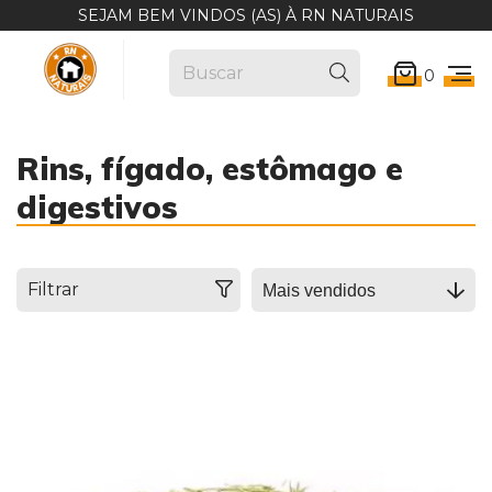
SEJAM BEM VINDOS (AS) À RN NATURAIS
0
Rins, fígado, estômago e
digestivos
Filtrar